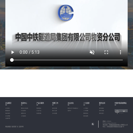
企业概况
新闻中心
产品与服务
党群工作
企业文化
人力资源
服务支持
中国中铁系统网站
公司简介
集团公司动态
物资集采
青年先锋
集团公司“忠诚担当”文化理念系统
人才理念
意见建议
中国中铁股份有限公司
管理团队
行业资讯
工业产品
职工之家
宣传片
人才招聘
常见问题
组织架构
通知公告
科研创新
企业党建
教育培训
联系我们
企业荣誉
公司要闻
相关政策
法律声明
邮 编：471000
https://wzgs.crtg.com
单位名称：中铁隧道局集团有限公司物资分公司
网站地图
联系我们
法律声明
地 址：河南省洛阳市老城区状元红路3号